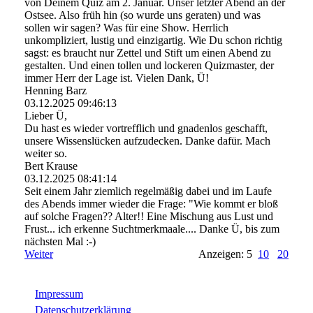
von Deinem Quiz am 2. Januar. Unser letzter Abend an der
Ostsee. Also früh hin (so wurde uns geraten) und was
sollen wir sagen? Was für eine Show. Herrlich
unkompliziert, lustig und einzigartig. Wie Du schon richtig
sagst: es braucht nur Zettel und Stift um einen Abend zu
gestalten. Und einen tollen und lockeren Quizmaster, der
immer Herr der Lage ist. Vielen Dank, Ü!
Henning Barz
03.12.2025
09:46:13
Lieber Ü,
Du hast es wieder vortrefflich und gnadenlos geschafft,
unsere Wissenslücken aufzudecken. Danke dafür. Mach
weiter so.
Bert Krause
03.12.2025
08:41:14
Seit einem Jahr ziemlich regelmäßig dabei und im Laufe
des Abends immer wieder die Frage: "Wie kommt er bloß
auf solche Fragen?? Alter!! Eine Mischung aus Lust und
Frust... ich erkenne Suchtmerkmaale.... Danke Ü, bis zum
nächsten Mal :-)
Weiter
Anzeigen: 5
10
20
Impressum
Datenschutzerklärung