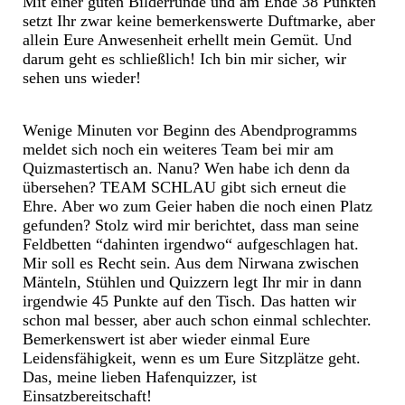
Mit einer guten Bilderrunde und am Ende 38 Punkten
setzt Ihr zwar keine bemerkenswerte Duftmarke, aber
allein Eure Anwesenheit erhellt mein Gemüt. Und
darum geht es schließlich! Ich bin mir sicher, wir
sehen uns wieder!
Wenige Minuten vor Beginn des Abendprogramms
meldet sich noch ein weiteres Team bei mir am
Quizmastertisch an. Nanu? Wen habe ich denn da
übersehen? TEAM SCHLAU gibt sich erneut die
Ehre. Aber wo zum Geier haben die noch einen Platz
gefunden? Stolz wird mir berichtet, dass man seine
Feldbetten “dahinten irgendwo“ aufgeschlagen hat.
Mir soll es Recht sein. Aus dem Nirwana zwischen
Mänteln, Stühlen und Quizzern legt Ihr mir in dann
irgendwie 45 Punkte auf den Tisch. Das hatten wir
schon mal besser, aber auch schon einmal schlechter.
Bemerkenswert ist aber wieder einmal Eure
Leidensfähigkeit, wenn es um Eure Sitzplätze geht.
Das, meine lieben Hafenquizzer, ist
Einsatzbereitschaft!