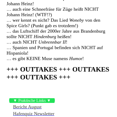
Johann Heinz!
… auch eine Schneefräse für Züge heißt NICHT
Johann Heinz! (WTF!?)
… wer kennt es nicht? Das Lied
Woneby
von den
Spice Girls? (Punkt gab es trotzdem!)
… das Luftschiff der 2000er Jahre aus Brandenburg
sollte NICHT
Hindenburg
heißen!
… auch NICHT
Unbrennbar II
!
… Spanien und Portugal befinden sich NICHT auf
Hispaniola!
… es gibt KEINE Muse namens
Humo
r!
+++ OUTTAKES +++ OUTTAKES
+++ OUTTAKES +++
▼ Praktische Links ▼
Bericht August
Hafenquiz Newsletter