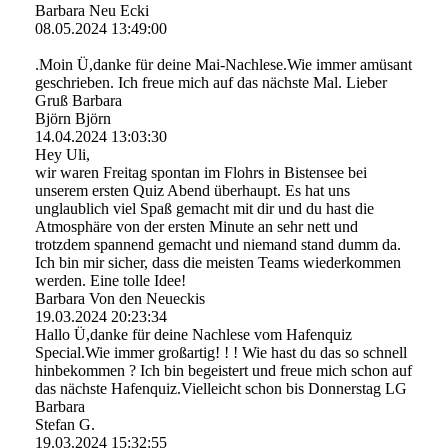
Barbara Neu Ecki
08.05.2024
13:49:00
.Moin Ü,danke für deine Mai-Nachlese.Wie immer amüsant
geschrieben. Ich freue mich auf das nächste Mal. Lieber
Gruß Barbara
Björn Björn
14.04.2024
13:03:30
Hey Uli,
wir waren Freitag spontan im Flohrs in Bistensee bei
unserem ersten Quiz Abend überhaupt. Es hat uns
unglaublich viel Spaß gemacht mit dir und du hast die
Atmosphäre von der ersten Minute an sehr nett und
trotzdem spannend gemacht und niemand stand dumm da.
Ich bin mir sicher, dass die meisten Teams wiederkommen
werden. Eine tolle Idee!
Barbara Von den Neueckis
19.03.2024
20:23:34
Hallo Ü,danke für deine Nachlese vom Hafenquiz
Special.Wie immer großartig! ! ! Wie hast du das so schnell
hinbekommen ? Ich bin begeistert und freue mich schon auf
das nächste Hafenquiz.Vielleicht schon bis Donnerstag LG
Barbara
Stefan G.
19.03.2024
15:32:55