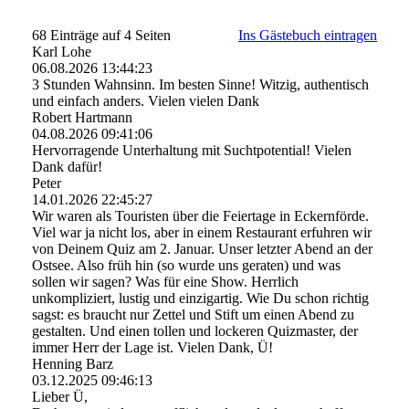
68 Einträge auf 4 Seiten
Ins Gästebuch eintragen
Karl Lohe
06.08.2026
13:44:23
3 Stunden Wahnsinn. Im besten Sinne! Witzig, authentisch
und einfach anders. Vielen vielen Dank
Robert Hartmann
04.08.2026
09:41:06
Hervorragende Unterhaltung mit Suchtpotential! Vielen
Dank dafür!
Peter
14.01.2026
22:45:27
Wir waren als Touristen über die Feiertage in Eckernförde.
Viel war ja nicht los, aber in einem Restaurant erfuhren wir
von Deinem Quiz am 2. Januar. Unser letzter Abend an der
Ostsee. Also früh hin (so wurde uns geraten) und was
sollen wir sagen? Was für eine Show. Herrlich
unkompliziert, lustig und einzigartig. Wie Du schon richtig
sagst: es braucht nur Zettel und Stift um einen Abend zu
gestalten. Und einen tollen und lockeren Quizmaster, der
immer Herr der Lage ist. Vielen Dank, Ü!
Henning Barz
03.12.2025
09:46:13
Lieber Ü,