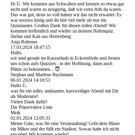
Hi Ü. Wir kommen aus Schwaben und kennen so etwas gar
nicht und waren so neugierig, daß wir extra früh da waren.
Das war gut, denn so voll haben wir das nicht erwartet. Es
war sooooo lustig und du bist viel mehr als nur ein
Quizmaster. Großen Dank für diesen tollen Abend! Wir
kommen hoffentlich mal wieder zu deinem Hafenquiz.
Stefan und Kati aus Herrenberg
Anja Rubener
17.03.2024
18:47:15
Hallo,
wir sind gerade im Kurzurlaub in Eckernförde und freuen
uns schon aufs Quizzen - in der Hoffnung, dann auch
Plätze zu bekommen... 😇
Stephan und Marlene Buchmann
06.01.2024
14:10:51
Hallo Ü,
was für ein toller, amüsanter, kurzweiliger Abend mit Dir
als Moderator!
Vielen Dank dafür!
Die Präservative Liste
Meik
02.01.2024
12:05:33
Meine Güte, was für eine Veranstaltung! Gebt dem Mann
ein Mikro und der füllt ein Stadion. Sowas hatte ich nicht
erwartet! Wir kommen wieder!