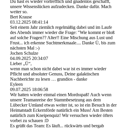
Du hast es wieder vortrefflich und gnadenlos geschafft,
unsere Wissenslücken aufzudecken. Danke dafür. Mach
weiter so.
Bert Krause
03.12.2025
08:41:14
Seit einem Jahr ziemlich regelmäßig dabei und im Laufe
des Abends immer wieder die Frage: "Wie kommt er bloß
auf solche Fragen?? Alter!! Eine Mischung aus Lust und
Frust... ich erkenne Suchtmerkmaale.... Danke Ü, bis zum
nächsten Mal :-)
Jochen Schulze
04.09.2025
20:34:07
Lieber „Ü“,
wenn man schon nicht dabei war ist es immer wieder
Pflicht und absoluter Genuss, Deine galaktischen
Nachberichte zu lesen … grandios - danke
Eyleen
09.07.2025
18:06:58
Wir hatten wieder einmal einen Mordsspaß! Auch wenn
unsere Teamanreise der Stammbesetzung aus dem
Lübecker Umland etwas weiter ist, so ist ein Besuch in der
Heimatstadt Eckernförde natürlich ein Muss! Am Besten
natürlich zum Kneipenquiz! Wir versuchen wieder öfters
vorbei zu schauen :D
Es grüßt das Team: Es läuft... rückwärts und bergab