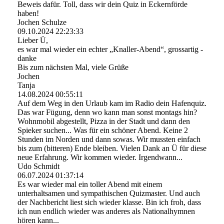
Beweis dafür. Toll, dass wir dein Quiz in Eckernförde
haben!
Jochen Schulze
09.10.2024
22:23:33
Lieber Ü,
es war mal wieder ein echter „Knaller-Abend“, grossartig -
danke
Bis zum nächsten Mal, viele Grüße
Jochen
Tanja
14.08.2024
00:55:11
Auf dem Weg in den Urlaub kam im Radio dein Hafenquiz.
Das war Fügung, denn wo kann man sonst montags hin?
Wohnmobil abgestellt, Pizza in der Stadt und dann den
Spieker suchen... Was für ein schöner Abend. Keine 2
Stunden im Norden und dann sowas. Wir mussten einfach
bis zum (bitteren) Ende bleiben. Vielen Dank an Ü für diese
neue Erfahrung. Wir kommen wieder. Irgendwann...
Udo Schmidt
06.07.2024
01:37:14
Es war wieder mal ein toller Abend mit einem
unterhaltsamen und sympathischen Quizmaster. Und auch
der Nachbericht liest sich wieder klasse. Bin ich froh, dass
ich nun endlich wieder was anderes als Nationalhymnen
hören kann...