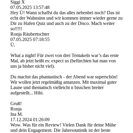
Siggi X
07.05.2025
13:57:48
Hey Ü! Wann schaffst du das alles nebenbei noch? Das ist
echt der Wahnsinn und wir kommen immer wieder gerne zu
Dir zu Hafen Quiz und auch zu der Disco. Mach weiter
so!!!!!
Ronja Räubertochter
07.05.2025
07:18:55
Ü,
What a night! Für zwei von drei Tentakeln war’s das erste
Mal, ab jetzt heißt es: expect us (befürchten hat man von
uns ja bisher nicht viel).
Du machst das phantastisch - der Abend war superschön!
Wir wollen jetzt regelmäßig antanzen. Mit maximal guter
Laune und thematisch vielleicht n bisschen breiter
aufgestellt... Hihi.
Gruß!
Ronja
Ina M.
17.12.2024
01:26:09
Wow. Was für ein Review! Vielen Dank für deine Mühe
und dein Engagement. Die Jahresstatistik ist der beste