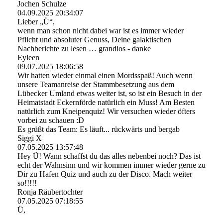
Jochen Schulze
04.09.2025
20:34:07
Lieber „Ü“,
wenn man schon nicht dabei war ist es immer wieder
Pflicht und absoluter Genuss, Deine galaktischen
Nachberichte zu lesen … grandios - danke
Eyleen
09.07.2025
18:06:58
Wir hatten wieder einmal einen Mordsspaß! Auch wenn
unsere Teamanreise der Stammbesetzung aus dem
Lübecker Umland etwas weiter ist, so ist ein Besuch in der
Heimatstadt Eckernförde natürlich ein Muss! Am Besten
natürlich zum Kneipenquiz! Wir versuchen wieder öfters
vorbei zu schauen :D
Es grüßt das Team: Es läuft... rückwärts und bergab
Siggi X
07.05.2025
13:57:48
Hey Ü! Wann schaffst du das alles nebenbei noch? Das ist
echt der Wahnsinn und wir kommen immer wieder gerne zu
Dir zu Hafen Quiz und auch zu der Disco. Mach weiter
so!!!!!
Ronja Räubertochter
07.05.2025
07:18:55
Ü,