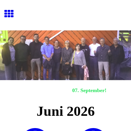
Hafenquiz E
ckernförde
Nächstes Hafenquiz:
07. September!
Juni 2026