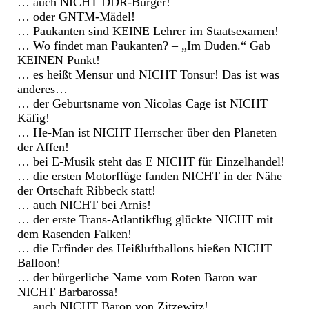
… auch NICHT DDR-Bürger!
… oder GNTM-Mädel!
… Paukanten sind KEINE Lehrer im Staatsexamen!
… Wo findet man Paukanten? – „Im Duden.“ Gab
KEINEN Punkt!
… es heißt Mensur und NICHT Tonsur! Das ist was
anderes…
… der Geburtsname von Nicolas Cage ist NICHT
Käfig!
… He-Man ist NICHT Herrscher über den Planeten
der Affen!
… bei E-Musik steht das E NICHT für Einzelhandel!
… die ersten Motorflüge fanden NICHT in der Nähe
der Ortschaft Ribbeck statt!
… auch NICHT bei Arnis!
… der erste Trans-Atlantikflug glückte NICHT mit
dem Rasenden Falken!
… die Erfinder des Heißluftballons hießen NICHT
Balloon!
… der bürgerliche Name vom Roten Baron war
NICHT Barbarossa!
… auch NICHT Baron von Zitzewitz!